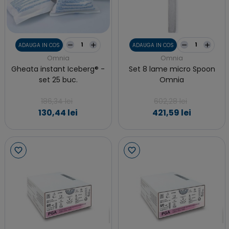
ADAUGA IN COS
ADAUGA IN COS
Omnia
Omnia
Gheata instant Iceberg® -
Set 8 lame micro Spoon
set 25 buc.
Omnia
186,34 lei
602,28 lei
130,44 lei
421,59 lei