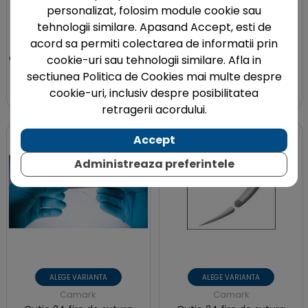
personalizat, folosim module cookie sau
Cutie 24 fire de sutura
Cutie 24 fire de sutura
tehnologii similare. Apasand Accept, esti de
multifilament, sintetice,
multifilament, sintetice,
acord sa permiti colectarea de informatii prin
resorbabile, din PGLA RAPID,
resorbabile, din PGLA RAPID,
diametru 3.0, lungime 55 cm
diametru 4.0, lungime 55
cookie-uri sau tehnologii similare. Afla in
cm
sectiunea Politica de Cookies mai multe despre
484,48 lei
484,48 lei
cookie-uri, inclusiv despre posibilitatea
retragerii acordului.
Accept
Administreaza preferintele
ALEGE VARIANTA
ALEGE VARIANTA
Camark
Camark