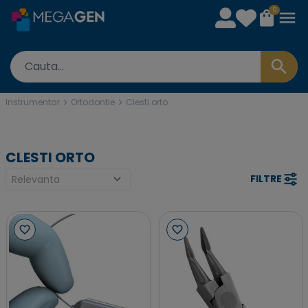
0
Instrumentar
Ortodontie
Clesti orto
CLESTI ORTO
FILTRE