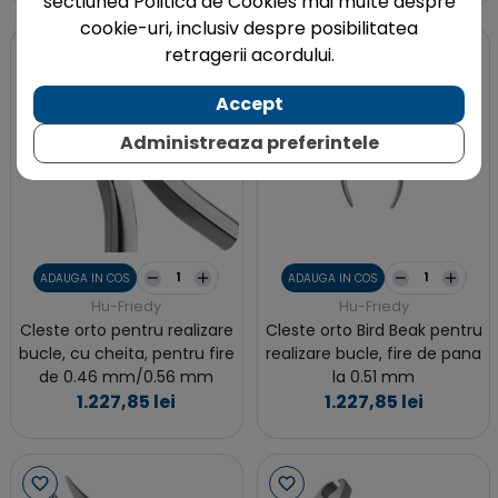
sectiunea Politica de Cookies mai multe despre
cookie-uri, inclusiv despre posibilitatea
retragerii acordului.
Accept
Administreaza preferintele
ADAUGA IN COS
ADAUGA IN COS
Hu-Friedy
Hu-Friedy
Cleste orto pentru realizare
Cleste orto Bird Beak pentru
bucle, cu cheita, pentru fire
realizare bucle, fire de pana
de 0.46 mm/0.56 mm
la 0.51 mm
1.227,85 lei
1.227,85 lei