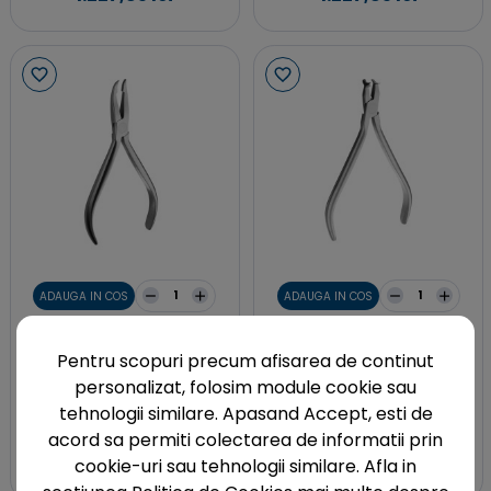
ADAUGA IN COS
ADAUGA IN COS
Hu-Friedy
Hu-Friedy
Cleste orto Weingart ultra-
Cleste orto Hammerhead
Pentru scopuri precum afisarea de continut
subtire, varf angulat 32°,
subtire, pentru indoit capat
personalizat, folosim module cookie sau
pentru plasarea si
distal fire Ni-Ti de max. 0.64
tehnologii similare. Apasand Accept, esti de
indepartarea arcului
mm
acord sa permiti colectarea de informatii prin
ortodontic
1.227,85 lei
1.227,85 lei
cookie-uri sau tehnologii similare. Afla in