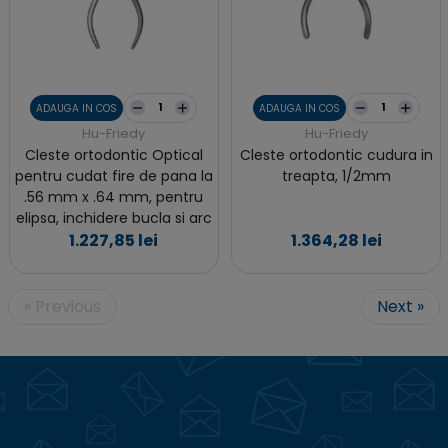
ADAUGA IN COS
ADAUGA IN COS
Hu-Friedy
Hu-Friedy
Cleste ortodontic Optical
Cleste ortodontic cudura in
pentru cudat fire de pana la
treapta, 1/2mm
.56 mm x .64 mm, pentru
elipsa, inchidere bucla si arc
1.227,85 lei
1.364,28 lei
« Previous
Next »