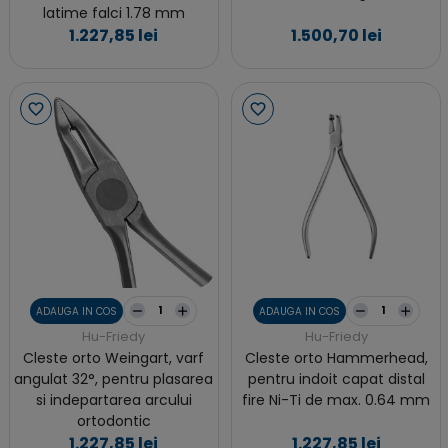
latime falci 1.78 mm
1.227,85 lei
1.500,70 lei
ADAUGA IN COS
ADAUGA IN COS
Hu-Friedy
Hu-Friedy
Cleste orto Weingart, varf
Cleste orto Hammerhead,
angulat 32°, pentru plasarea
pentru indoit capat distal
si indepartarea arcului
fire Ni-Ti de max. 0.64 mm
ortodontic
1.227,85 lei
1.227,85 lei