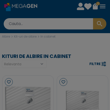
0
Albire
Kit-uri de albire
In cabinet
KITURI DE ALBIRE IN CABINET
FILTRE