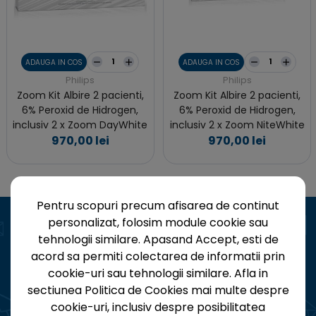
ADAUGA IN COS
ADAUGA IN COS
Philips
Philips
Zoom Kit Albire 2 pacienti,
Zoom Kit Albire 2 pacienti,
6% Peroxid de Hidrogen,
6% Peroxid de Hidrogen,
inclusiv 2 x Zoom DayWhite
inclusiv 2 x Zoom NiteWhite
970,00 lei
970,00 lei
Pentru scopuri precum afisarea de continut
personalizat, folosim module cookie sau
tehnologii similare. Apasand Accept, esti de
acord sa permiti colectarea de informatii prin
cookie-uri sau tehnologii similare. Afla in
Aboneaza-te la Newsletter
sectiunea Politica de Cookies mai multe despre
Fii la curent cu toate noutatile MegaGen!
cookie-uri, inclusiv despre posibilitatea
Oferte, evenimente și update-uri, direct in