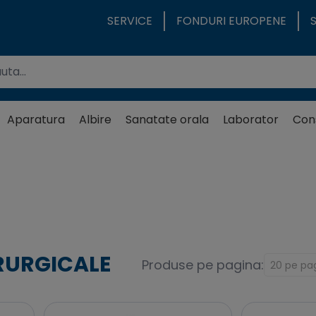
SERVICE
FONDURI EUROPENE
Aparatura
Albire
Sanatate orala
Laborator
Con
RURGICALE
Produse pe pagina: