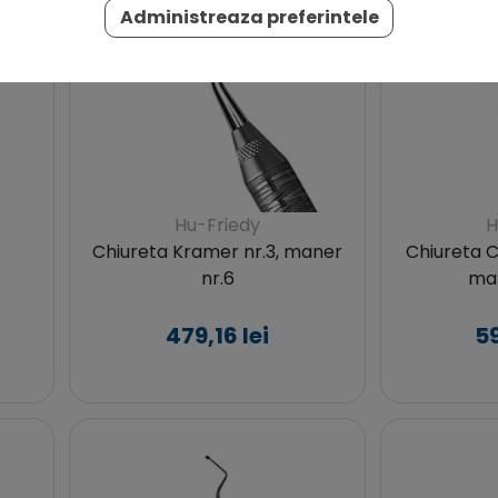
Administreaza preferintele
Hu-Friedy
H
Chiureta Kramer nr.3, maner
Chiureta Ch
nr.6
man
479,16 lei
59