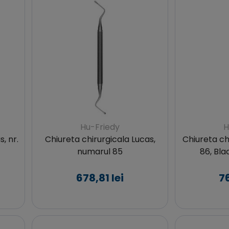
Hu-Friedy
H
, nr.
Chiureta chirurgicala Lucas,
Chiureta ch
numarul 85
86, Bla
678,81 lei
76