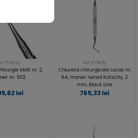
u-Friedy
Hu-Friedy
irurgie Molt nr. 2,
Chiureta chirurgicala Lucas nr.
er nr. 502
84, maner neted Kotschy, 2
mm, Black Line
5,62 lei
765,33 lei