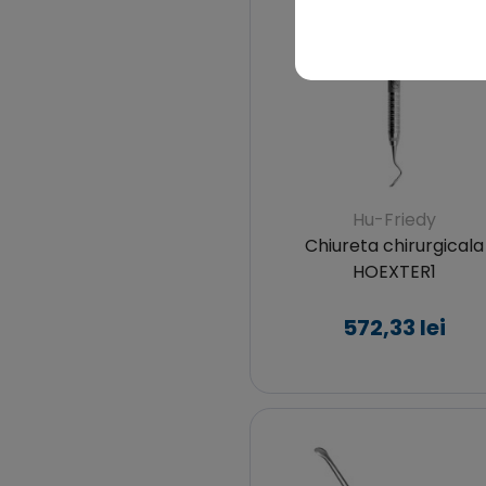
Hu-Friedy
Chiureta chirurgicala
HOEXTER1
572,33 lei