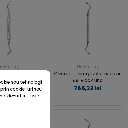
u-Friedy
Hu-Friedy
ugicala Miller nr. 11,
Chiureta chirurgicala Lucas nr.
ner nr. 6
88, Black Line
okie sau tehnologii
8,81 lei
765,33 lei
prin cookie-uri sau
ookie-uri, inclusiv