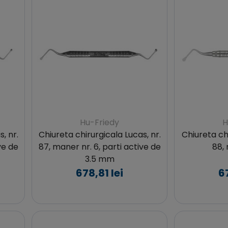
Hu-Friedy
H
, nr.
Chiureta chirurgicala Lucas, nr.
Chiureta ch
ve de
87, maner nr. 6, parti active de
88,
3.5 mm
678,81 lei
67