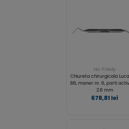
Hu-Friedy
Chiureta chirurgicala Lucas
86, maner nr. 6, parti acti
2.8 mm
678,81 lei