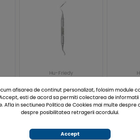
Hu-Friedy
H
 nr.
Chiureta chirugicala Miller nr.
Chiureta chir
6
10, maner nr. 6
ma
cum afisarea de continut personalizat, folosim module co
678,81 lei
67
Accept, esti de acord sa permiti colectarea de informatii 
e. Afla in sectiunea Politica de Cookies mai multe despre c
despre posibilitatea retragerii acordului.
Accept