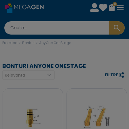
0
Protetica
Bonturi
AnyOne OneStage
BONTURI ANYONE ONESTAGE
FILTRE