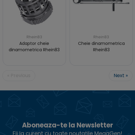
Rhein83
Rhein83
Adaptor cheie
Cheie dinamometrica
dinamometrica Rhein83
Rhein83
« Previous
Next »
Aboneaza-te la Newsletter
Fii la curent cu toate noutatile MegaGen!