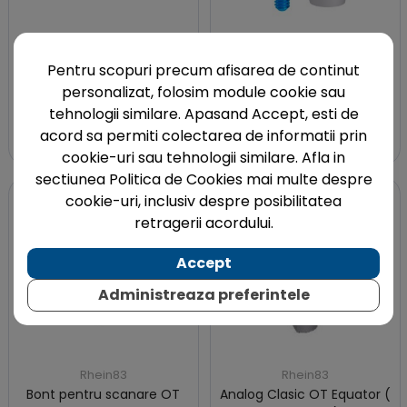
ALEGE VARIANTA
Pentru scopuri precum afisarea de continut
Rhein83
Rhein83
personalizat, folosim module cookie sau
Capa de vindecare OT
Dispozitiv de transfer OT
tehnologii similare. Apasand Accept, esti de
Equator
Equator
acord sa permiti colectarea de informatii prin
cookie-uri sau tehnologii similare. Afla in
sectiunea Politica de Cookies mai multe despre
cookie-uri, inclusiv despre posibilitatea
retragerii acordului.
Accept
Administreaza preferintele
Rhein83
Rhein83
Bont pentru scanare OT
Analog Clasic OT Equator (