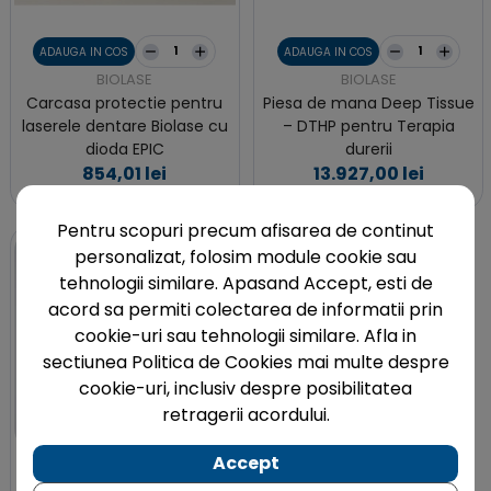
ADAUGA IN COS
ADAUGA IN COS
BIOLASE
BIOLASE
Carcasa protectie pentru
Piesa de mana Deep Tissue
laserele dentare Biolase cu
– DTHP pentru Terapia
dioda EPIC
durerii
854,01 lei
13.927,00 lei
Pentru scopuri precum afisarea de continut
personalizat, folosim module cookie sau
tehnologii similare. Apasand Accept, esti de
acord sa permiti colectarea de informatii prin
cookie-uri sau tehnologii similare. Afla in
sectiunea Politica de Cookies mai multe despre
cookie-uri, inclusiv despre posibilitatea
retragerii acordului.
Accept
BIOLASE
Kit Fiber Cable Waterlase