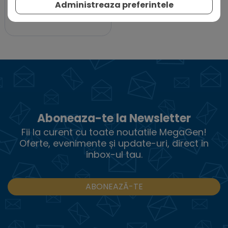
Administreaza preferintele
iPlus
Aboneaza-te la Newsletter
Fii la curent cu toate noutatile MegaGen!
Oferte, evenimente și update-uri, direct in
inbox-ul tau.
ABONEAZĂ-TE