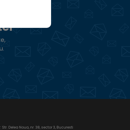
ter
e,
u.
Str. Delea Noua, nr. 38, sector 3, Bucuresti