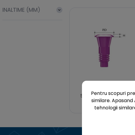
INALTIME (MM)
Megagen
Pentru scopuri pre
Surub acoperire AnyO
similare. Apasand 
tehnologii similar