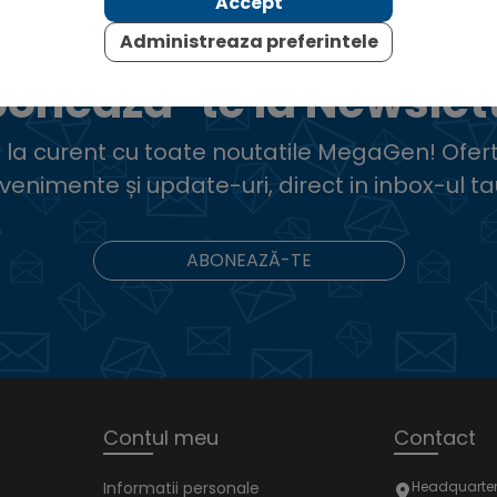
Accept
Administreaza preferintele
oneaza-te la Newslet
ii la curent cu toate noutatile MegaGen! Ofert
venimente și update-uri, direct in inbox-ul ta
ABONEAZĂ-TE
Contul meu
Contact
Informatii personale
Headquarter: 