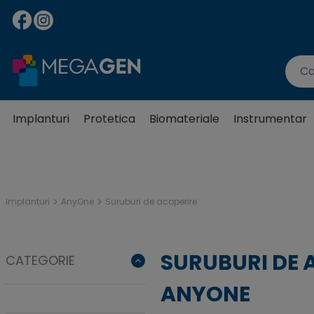
Implanturi
Protetica
Biomateriale
Instrumentar
Implanturi
AnyOne
Suruburi de acoperire
SURUBURI DE 
CATEGORIE
ANYONE