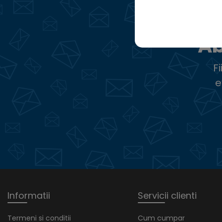
Ab
F
e
Informatii
Servicii clienti
Termeni si conditii
Cum cumpar