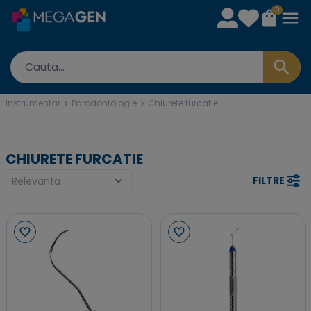
0
Instrumentar
Parodontologie
Chiurete furcatie
CHIURETE FURCATIE
FILTRE