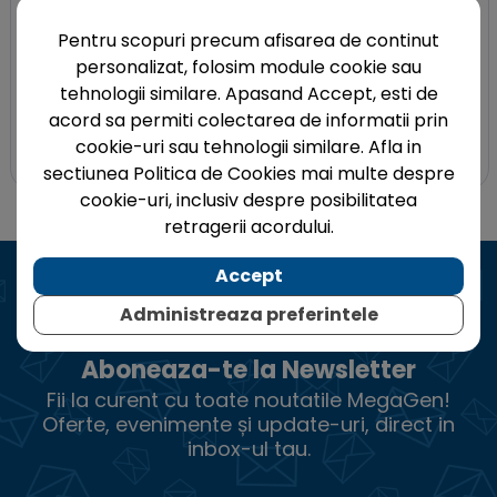
ADAUGA IN COS
ADAUGA IN COS
Pentru scopuri precum afisarea de continut
Hu-Friedy
Hu-Friedy
personalizat, folosim module cookie sau
Chiureta Demarco pentru
Chiureta Quetin labial-
tehnologii similare. Apasand Accept, esti de
furcatii, maner nr. 6
linguala, pentru furcatii,
acord sa permiti colectarea de informatii prin
maner nr. 6
cookie-uri sau tehnologii similare. Afla in
415,94 lei
415,94 lei
sectiunea Politica de Cookies mai multe despre
cookie-uri, inclusiv despre posibilitatea
retragerii acordului.
Accept
Administreaza preferintele
Aboneaza-te la Newsletter
Fii la curent cu toate noutatile MegaGen!
Oferte, evenimente și update-uri, direct in
inbox-ul tau.