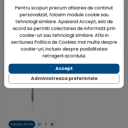
Pentru scopuri precum afisarea de continut
ADAUGA IN COS
ADAUGA IN COS
personalizat, folosim module cookie sau
Hu-Friedy
Hu-Friedy
tehnologii similare. Apasand Accept, esti de
Chiureta parodontala
Chiureta universala
Universala Langer Mini Five
Columbia nr. 2R/2L, maner
acord sa permiti colectarea de informatii prin
Everedge 2.0, nr. 5/6, maner
nr.9
cookie-uri sau tehnologii similare. Afla in
nr 9, mov, frontali
sectiunea Politica de Cookies mai multe despre
442,56 lei
442,56 lei
cookie-uri, inclusiv despre posibilitatea
retragerii acordului.
Accept
Administreaza preferintele
ADAUGA IN COS