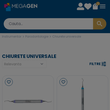
0
Instrumentar
Parodontologie
Chiurete universale
CHIURETE UNIVERSALE
FILTRE