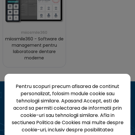
miiosmile360
miiosmile360 - Software de
management pentru
laboratoare dentare
moderne
Pentru scopuri precum afisarea de continut
personalizat, folosim module cookie sau
tehnologii similare. Apasand Accept, esti de
acord sa permiti colectarea de informatii prin
Aboneaza-te la Newsletter
cookie-uri sau tehnologii similare. Afla in
sectiunea Politica de Cookies mai multe despre
Fii la curent cu toate noutatile MegaGen!
cookie-uri, inclusiv despre posibilitatea
Oferte, evenimente și update-uri, direct in