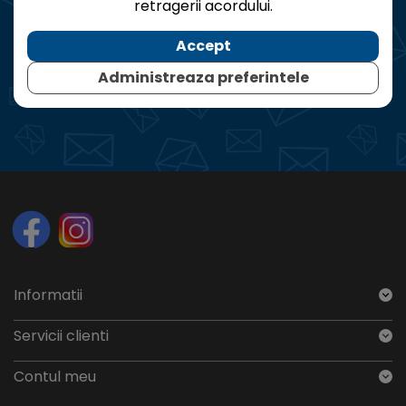
retragerii acordului.
inbox-ul tau.
Accept
ABONEAZĂ-TE
Administreaza preferintele
Informatii
Servicii clienti
Contul meu