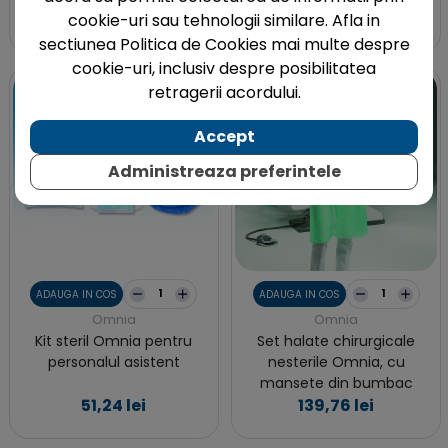
52,50 lei
51,24 lei
cookie-uri sau tehnologii similare. Afla in
sectiunea Politica de Cookies mai multe despre
cookie-uri, inclusiv despre posibilitatea
retragerii acordului.
Accept
Administreaza preferintele
ADAUGA IN COS
ADAUGA IN COS
Omnia
Omnia
Kit steril Omnia pentru
Set halate chirurgicale
personalul asistent
nesterile Omnia, cu
mansete din bumbac
51,24 lei
139,76 lei