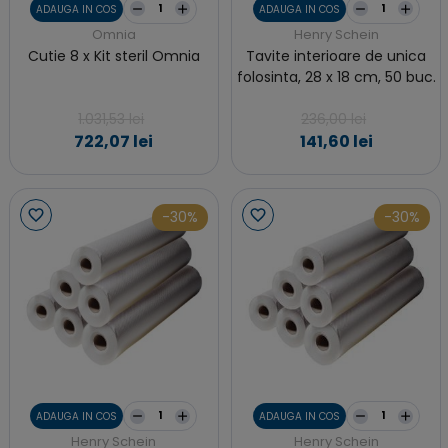
ADAUGA IN COS
ADAUGA IN COS
Omnia
Henry Schein
Cutie 8 x Kit steril Omnia
Tavite interioare de unica
folosinta, 28 x 18 cm, 50 buc.
1.031,53 lei
236,00 lei
722,07 lei
141,60 lei
-30%
-30%
ADAUGA IN COS
ADAUGA IN COS
Henry Schein
Henry Schein