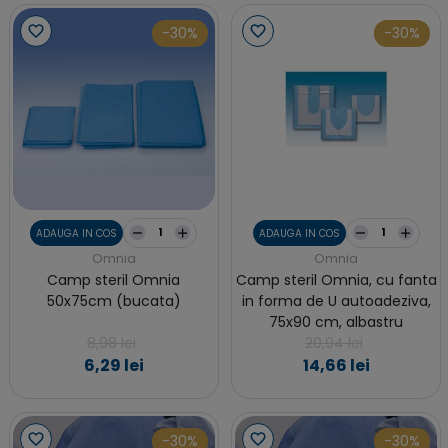
-30%
-30%
ADAUGA IN COS
ADAUGA IN COS
Omnia
Omnia
Camp steril Omnia
Camp steril Omnia, cu fanta
50x75cm (bucata)
in forma de U autoadeziva,
75x90 cm, albastru
8,98 lei
20,94 lei
6,29 lei
14,66 lei
-30%
-30%