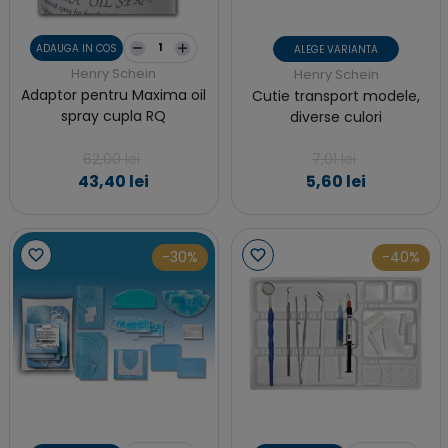
ADAUGA IN COS
ALEGE VARIANTA
Henry Schein
Henry Schein
Adaptor pentru Maxima oil
Cutie transport modele,
spray cupla RQ
diverse culori
62,00 lei
7,01 lei
43,40 lei
5,60 lei
-30%
-40%