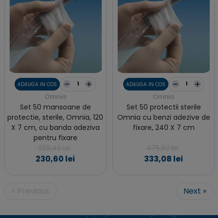
ADAUGA IN COS
ADAUGA IN COS
Omnia
Omnia
Set 50 mansoane de
Set 50 protectii sterile
protectie, sterile, Omnia, 120
Omnia cu benzi adezive de
X 7 cm, cu banda adeziva
fixare, 240 X 7 cm
pentru fixare
329,42 lei
475,83 lei
230,60 lei
333,08 lei
« Previous
Next »