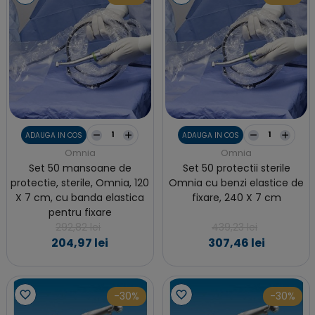
ADAUGA IN COS
ADAUGA IN COS
Omnia
Omnia
Set 50 mansoane de
Set 50 protectii sterile
protectie, sterile, Omnia, 120
Omnia cu benzi elastice de
X 7 cm, cu banda elastica
fixare, 240 X 7 cm
pentru fixare
292,82 lei
439,23 lei
204,97 lei
307,46 lei
-30%
-30%