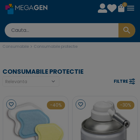
0
Consumabile
Consumabile protectie
CONSUMABILE PROTECTIE
FILTRE
-40%
-30%