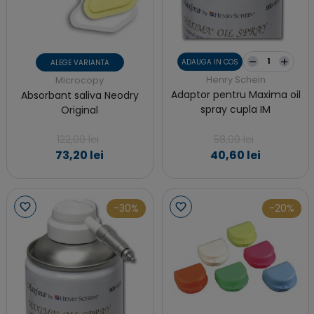
ADAUGA IN COS
ALEGE VARIANTA
Henry Schein
Microcopy
Adaptor pentru Maxima oil
Absorbant saliva Neodry
spray cupla IM
Original
122,00 lei
58,00 lei
73,20 lei
40,60 lei
-30%
-20%