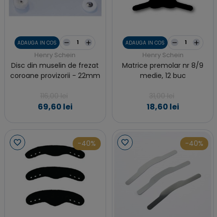
ADAUGA IN COS
ADAUGA IN COS
Henry Schein
Henry Schein
Disc din muselin de frezat
Matrice premolar nr 8/9
coroane provizorii - 22mm
medie, 12 buc
116,00 lei
31,00 lei
69,60 lei
18,60 lei
-40%
-40%