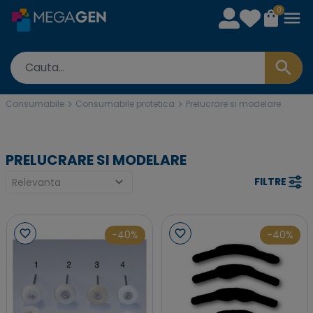
0
Consumabile
Consumabile protetica
Prelucrare si modelare
PRELUCRARE SI MODELARE
FILTRE
-40%
-40%