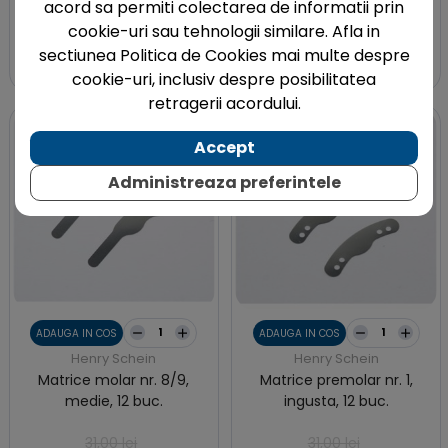
acord sa permiti colectarea de informatii prin
cookie-uri sau tehnologii similare. Afla in
30,00 lei
31,00 lei
sectiunea Politica de Cookies mai multe despre
18,00 lei
18,60 lei
cookie-uri, inclusiv despre posibilitatea
retragerii acordului.
-40%
-40%
Accept
Administreaza preferintele
ADAUGA IN COS
ADAUGA IN COS
Henry Schein
Henry Schein
Matrice molar nr. 8/9,
Matrice premolar nr. 1,
medie, 12 buc.
ingusta, 12 buc.
31,00 lei
31,00 lei