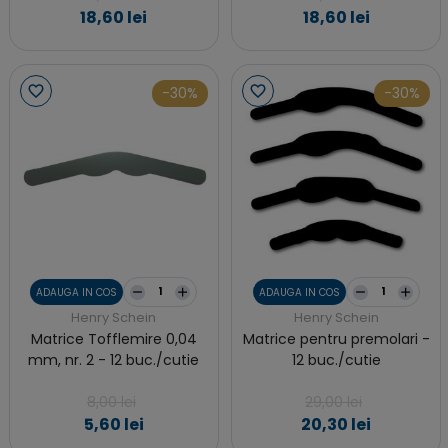
18,60 lei
18,60 lei
-30%
-30%
ADAUGA IN COS
ADAUGA IN COS
Henry Schein
Henry Schein
Matrice Tofflemire 0,04
Matrice pentru premolari -
mm, nr. 2 - 12 buc./cutie
12 buc./cutie
8,00 lei
29,00 lei
5,60 lei
20,30 lei