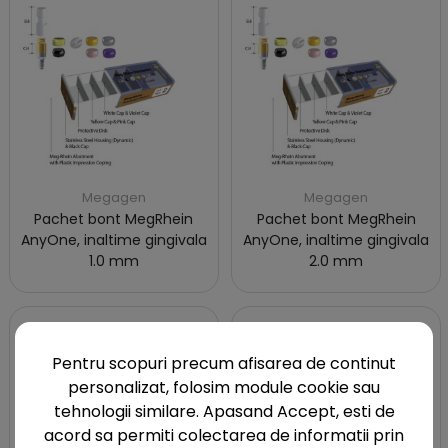
Megagen
Megagen
Pachet bont MegRhein
Pachet bont MegRhein
AnyOne, inaltime gingivala
AnyOne, inaltime gingivala
1.0 mm
2.0 mm
Pentru scopuri precum afisarea de continut
personalizat, folosim module cookie sau
tehnologii similare. Apasand Accept, esti de
acord sa permiti colectarea de informatii prin