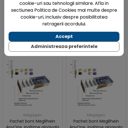
cookie-uri sau tehnologii similare. Afla in
sectiunea Politica de Cookies mai multe despre
cookie-uri, inclusiv despre posibilitatea
Megagen
Megagen
retragerii acordului.
Pachet bont MegRhein
Pachet bont MegRhein
AnyOne, inaltime gingivala
AnyOne, inaltime gingivala
Accept
3.0 mm
4.0 mm
Administreaza preferintele
Megagen
Megagen
Pachet bont MegRhein
Pachet bont MegRhein
AnyOne, inaltime gingivala
AnyOne, inaltime gingivala