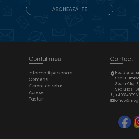
ABONEAZĂ-TE
Contul meu
Contact
Informatii personale
Headquarter: 
Sediu Timisoa
Comenzi
Sediu Cluj: S
Cerere de retur
Sediu Iasi: S
Adrese
+403143796
Facturi
office@meg