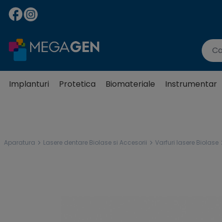
Implanturi
Protetica
Biomateriale
Instrumentar
Aparatura
Lasere dentare Biolase si Accesorii
Varfuri lasere Biolase