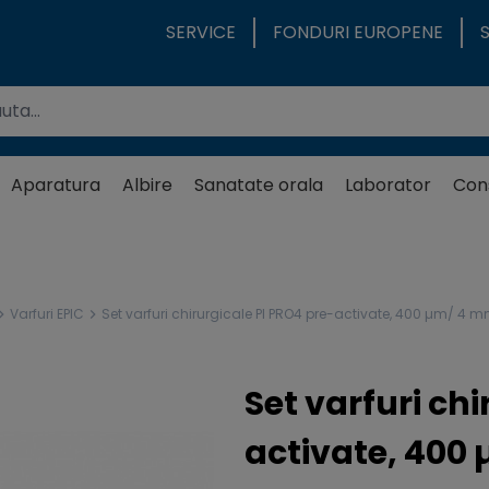
SERVICE
FONDURI EUROPENE
Aparatura
Albire
Sanatate orala
Laborator
Con
Varfuri EPIC
Set varfuri chirurgicale PI PRO4 pre-activate, 400 µm/ 4 m
Set varfuri ch
activate, 400 