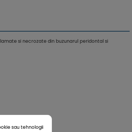
nflamate si necrozate din buzunarul peridontal si
okie sau tehnologii