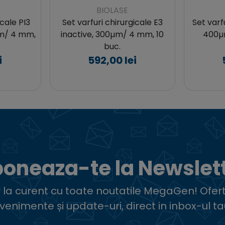
BIOLASE
icale PI3
Set varfuri chirurgicale E3
Set varf
µm/ 4 mm,
inactive, 300µm/ 4 mm, 10
400µm
buc.
i
592,00 lei
oneaza-te la Newslet
ii la curent cu toate noutatile MegaGen! Ofert
venimente și update-uri, direct in inbox-ul ta