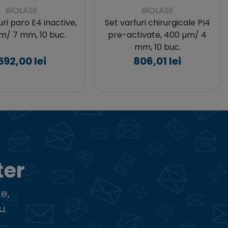
BIOLASE
BIOLASE
uri paro E4 inactive,
Set varfuri chirurgicale PI4
/ 7 mm, 10 buc.
pre-activate, 400 µm/ 4
mm, 10 buc.
592,00 lei
806,01 lei
ter
e,
u.