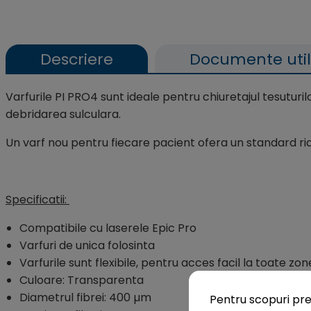
Descriere
Documente uti
Varfurile PI PRO4 sunt ideale pentru chiuretajul tesuturi
debridarea sulculara.
Un varf nou pentru fiecare pacient ofera un standard ridi
Specificatii:
Compatibile cu laserele Epic Pro
Varfuri de unica folosinta
Varfurile sunt flexibile, pentru acces facil la toate zon
Culoare: Transparenta
Diametrul fibrei: 400 µm
Pentru scopuri pre