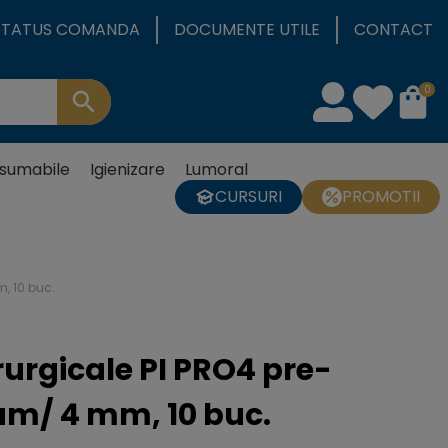
STATUS COMANDA
DOCUMENTE UTILE
CONTACT
0
sumabile
Igienizare
Lumoral
CURSURI
PROMOTII
m, 10 buc.
irurgicale PI PRO4 pre-
µm/ 4 mm, 10 buc.