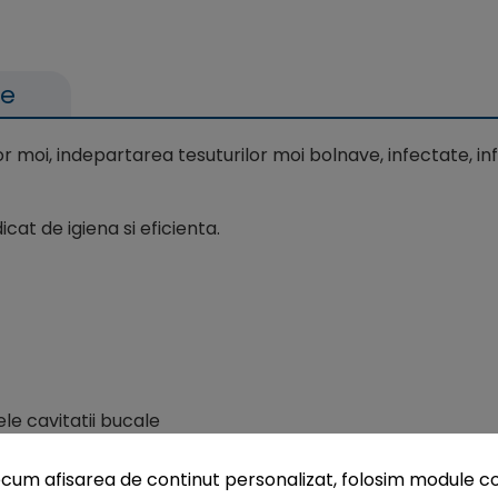
le
lor moi, indepartarea tesuturilor moi bolnave, infectate, i
cat de igiena si eficienta.
ele cavitatii bucale
cum afisarea de continut personalizat, folosim module co