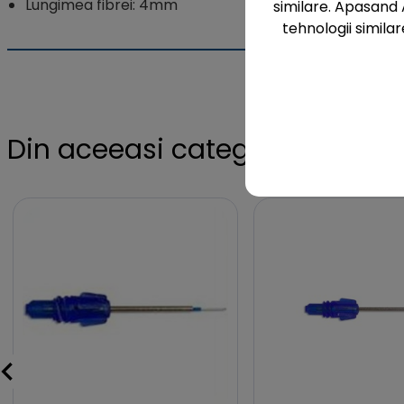
Lungimea fibrei: 4mm
similare. Apasand 
tehnologii similar
Din aceeasi categorie