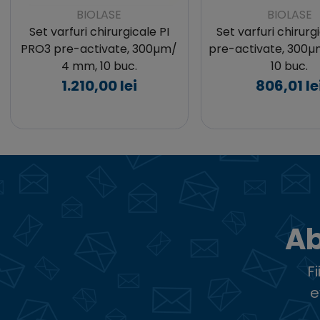
BIOLASE
BIOLASE
Set varfuri chirurgicale PI
Set varfuri chirurg
PRO3 pre-activate, 300µm/
pre-activate, 300
4 mm, 10 buc.
10 buc.
1.210,00 lei
806,01 le
Ab
F
e