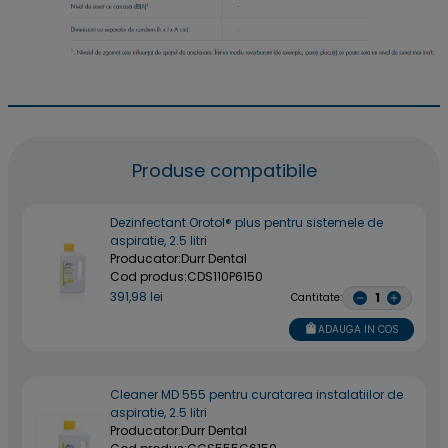
Produse compatibile
Dezinfectant Orotol® plus pentru sistemele de
aspiratie, 2.5 litri
Producator:
Durr Dental
Cod produs:
CDS110P6150
391,98 lei
Cantitate:
ADAUGA IN COS
Cleaner MD 555 pentru curatarea instalatiilor de
aspiratie, 2.5 litri
Producator:
Durr Dental