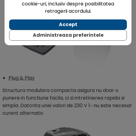
cookie-uri, inclusiv despre posibilitatea
retragerii acordului.
Accept
Administreaza preferintele
Plug & Play
Structura modulara compacta asigura nu doar o
punere in functiune facila, ci si intretinerea rapida si
simpla. Datorita unei valori de 230 V 1~ nu este necesar
curent alternativ.