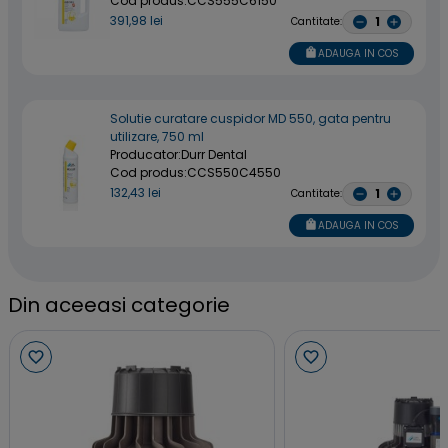
Cod produs:
CCS555C6150
391,98 lei
Cantitate:
ADAUGA IN COS
Solutie curatare cuspidor MD 550, gata pentru
utilizare, 750 ml
Producator:
Durr Dental
Cod produs:
CCS550C4550
132,43 lei
Cantitate:
ADAUGA IN COS
Din aceeasi categorie