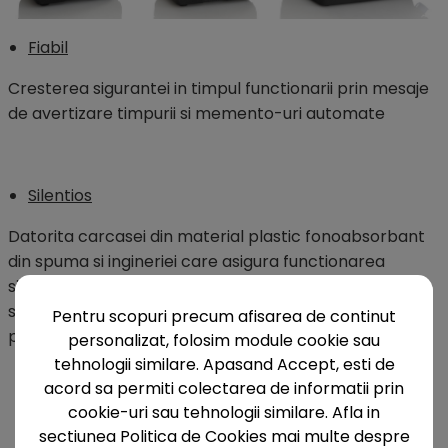
Fiabil
Cresterea sigurantei in timpul functionarii prin mesaje
de avertizare timpurii si memento-uri automate
Silentios
Datorita carcasei din material plastic fonoabsorbant
din spuma si ingineriei care asigura functionarea
silentioasa, seria Tyscor se numara printre cele mai
silentioase instalatii de aspiratie din clasa sa, fara
Pentru scopuri precum afisarea de continut
protectie fonica suplimentara.
personalizat, folosim module cookie sau
tehnologii similare. Apasand Accept, esti de
acord sa permiti colectarea de informatii prin
cookie-uri sau tehnologii similare. Afla in
sectiunea Politica de Cookies mai multe despre