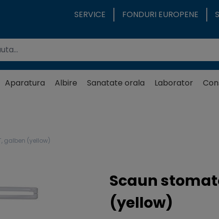
SERVICE
FONDURI EUROPENE
Aparatura
Albire
Sanatate orala
Laborator
Con
 galben (yellow)
Scaun stomato
(yellow)