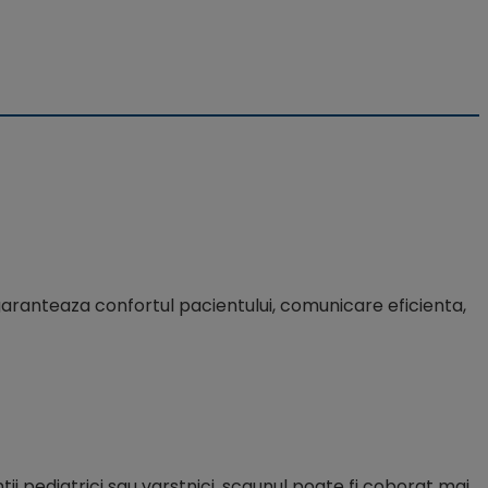
garanteaza confortul pacientului, comunicare eficienta,
ii pediatrici sau varstnici, scaunul poate fi coborat mai