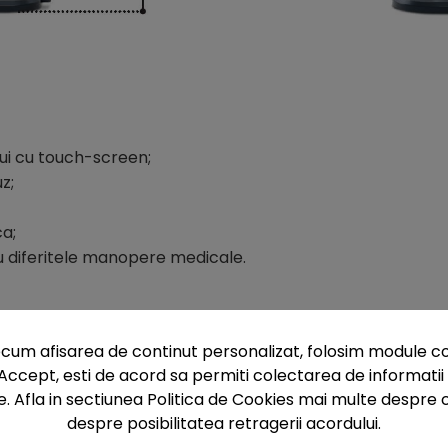
ului cu touch-screen;
z;
ca;
u diferitele manopere medicale.
 de baza
cum afisarea de continut personalizat, folosim module co
teaza consultarea si comunicarea cu pacientul in timpul tra
Accept, esti de acord sa permiti colectarea de informatii 
e. Afla in sectiunea Politica de Cookies mai multe despre c
despre posibilitatea retragerii acordului.