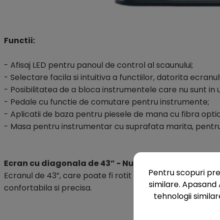
Functii:
- Afisaj LED pentru panoul de control al scaunului;
- Selectare facila si intuitiva a functiilor, datorita ecran
- Posibilitatea de a bloca instrumentele care nu sunt in u
- Pedale cu functie de comutare pentru instrumente;
- Aplicatii de baza pentru piesele de mana cu fibra opti
- Masa pentru instrumentar cu suprafata marita, pentr
Ecran cu diagonala de 43” - Nu este inclus in oferta
Pentru scopuri pre
Ecranul de 43”, care poate fi rotit cu pana la 30°, facili
similare. Apasand 
confortabila si precisa.
tehnologii similar