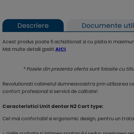
Descriere
Documente uti
Acest produs poate fi achizitionat si cu plata in maxim
Mai multe detalii gasiti
AICI
.
* Pozele din prezenta oferta sunt folosite cu tit
Revolutionati cabinetul dumneavoastra prin utilizarea ce
confort profesional si servicii de calitate!
Caracteristici Unit dentar N2 Cart type:
Cel mai confortabil si ergonomic design, pentru un trata
- Liniile curbate si latimea spatarului reduc presiunea re