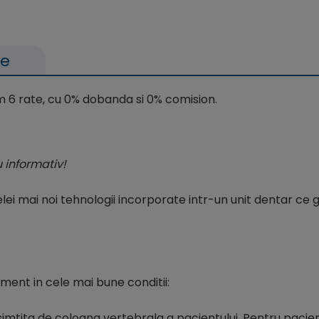
le
um 6 rate, cu 0% dobanda si 0% comision.
lu informativ!
lei mai noi tehnologii incorporate intr-un unit dentar ce 
ment in cele mai bune conditii:
simtita de coloana vertebrala a pacientului. Pentru pacient