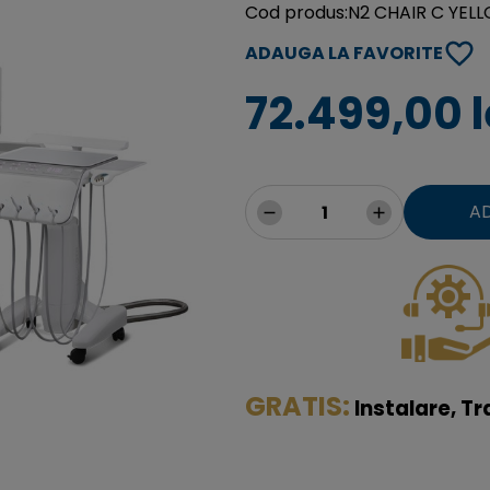
Cod produs:
N2 CHAIR C YEL
ADAUGA LA FAVORITE
72.499,00 l
A
GRATIS:
I
nstalare, Tr