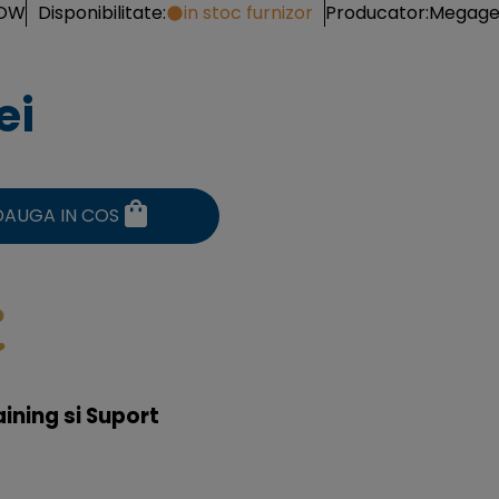
LOW
Disponibilitate:
in stoc furnizor
Producator:
Megag
ei
DAUGA IN COS
aining si Suport