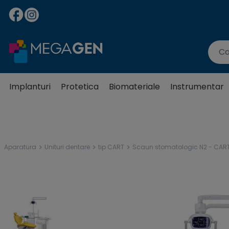
Implanturi
Protetica
Biomateriale
Instrumentar
Aparatura
Unituri dentare
tip CART
Scaun stomatologic N2 - CART,