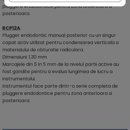
pluggere endodontice pentru zona anterioara si
posterioara.
RCP12A
Plugger endodontic manual posterior cu un singur
capat activ utilizat pentru condensarea verticala a
materialului de obturatie radiculara.
Dimensiuni: 1,30 mm
Marcajele din 5 in 5 mm de la nivelul partii active au
fost gandite pentru a evalua lungimea de lucru a
instrumentului.
Instrumentul face parte dintr-o serie completa de
pluggere endodontice pentru zona anterioara si
posterioara.