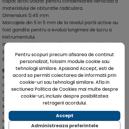
capat activ utilizat pentru condensarea verticala a
materialului de obturatie radiculara.
Dimensiuni: 0.45 mm
Marcajele din 5 in 5 mm de la nivelul partii active au
fost gandite pentru a evalua lungimea de lucru a
instrumentului.
Instrumentul face parte dintr-o serie completa de
pluggere endodontice pentru zona anterioara si
Pentru scopuri precum afisarea de continut
posterioara.
personalizat, folosim module cookie sau
tehnologii similare. Apasand Accept, esti de
RCP9A
acord sa permiti colectarea de informatii prin
Plugger endodontic manual posterior cu un singur
cookie-uri sau tehnologii similare. Afla in
capat activ utilizat pentru condensarea verticala a
sectiunea Politica de Cookies mai multe despre
materialului de obturatie radiculara.
cookie-uri, inclusiv despre posibilitatea
Dimensiuni: 0.55 mm
retragerii acordului.
Marcajele din 5 in 5 mm de la nivelul partii active au
fost gandite pentru a evalua lungimea de lucru a
Accept
instrumentului.
Administreaza preferintele
Instrumentul face parte dintr-o serie completa de