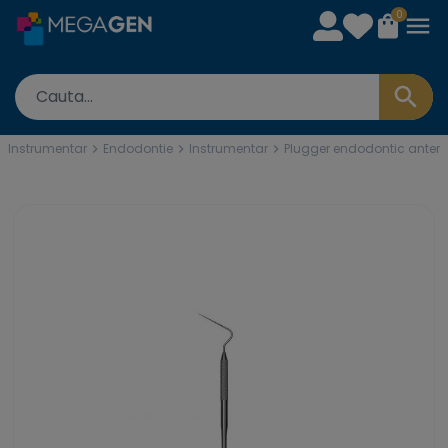
0
Instrumentar
Endodontie
Instrumentar
Plugger endodontic anteri