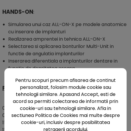
HANDS-ON
:
Simularea unui caz ALL-ON-X pe modele anatomice
cu inserare de implanturi
Realizarea amprentei in tehnica ALL-ON-X
Selectarea si aplicarea bonturilor Multi-Unit in
functie de angulatia implanturilor
Inserarea diferentiala a implanturilor dentare in
functie de densitatea osoasa
Pentru scopuri precum afisarea de continut
personalizat, folosim module cookie sau
PROGRAM:
tehnologii similare. Apasand Accept, esti de
acord sa permiti colectarea de informatii prin
08:30 - 09:00 – Welcome coffee
cookie-uri sau tehnologii similare. Afla in
sectiunea Politica de Cookies mai multe despre
09:00 - 11:00 – Parte teoretica
cookie-uri, inclusiv despre posibilitatea
11:00 - 11:15 – Pauza de cafea
retragerii acordului.
11:15 - 13:00 – Parte teoretica