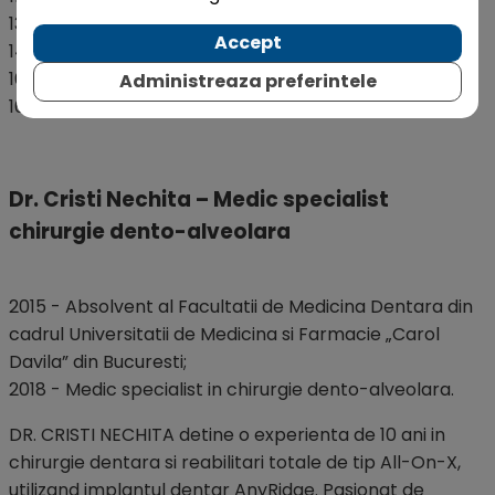
13:00 - 14:00 – Pauza de pranz
Accept
14:00 - 16:30 – Parte practica
16:30 - 16:45 – Pauza de cafea
Administreaza preferintele
16:45 - 19:00 –
HANDS-ON
Dr. Cristi Nechita – Medic specialist
chirurgie dento-alveolara
2015 - Absolvent al Facultatii de Medicina Dentara din
cadrul Universitatii de Medicina si Farmacie „Carol
Davila” din Bucuresti;
2018 - Medic specialist in chirurgie dento-alveolara.
DR. CRISTI NECHITA detine o experienta de 10 ani in
chirurgie dentara si reabilitari totale de tip All-On-X,
utilizand implantul dentar AnyRidge. Pasionat de