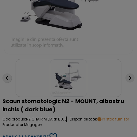
Scaun stomatologic N2 - MOUNT, albastru
inchis ( dark blue)
Cod produs:
N2 CHAIR M DARK BLUE
Disponibilitate:
in stoc furnizor
Producator:
Megagen
ADAUGA LA FAVORITE