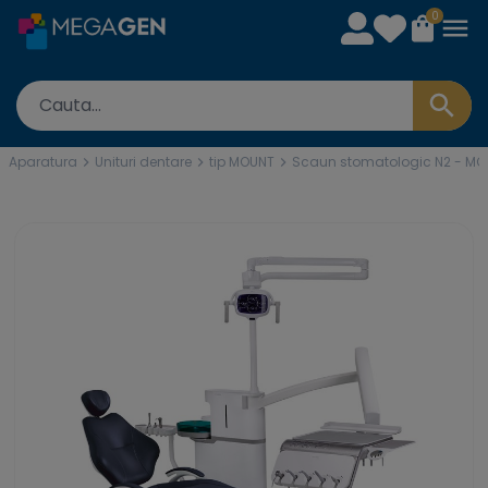
0
Aparatura
Unituri dentare
tip MOUNT
Scaun stomatologic N2 - MOUN