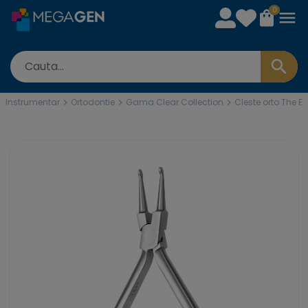
0
Instrumentar
Ortodontie
Gama Clear Collection
Cleste orto The E