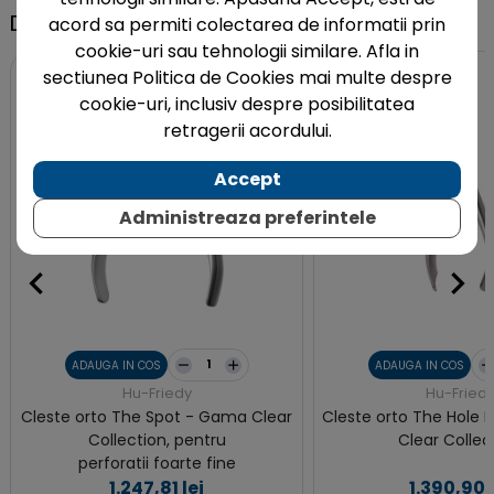
Din aceeasi categorie
acord sa permiti colectarea de informatii prin
cookie-uri sau tehnologii similare. Afla in
sectiunea Politica de Cookies mai multe despre
cookie-uri, inclusiv despre posibilitatea
retragerii acordului.
Accept
Administreaza preferintele
ADAUGA IN COS
ADAUGA IN COS
Hu-Friedy
Hu-Fried
Cleste orto The Spot - Gama Clear
Cleste orto The Hole
Collection, pentru
Clear Collec
perforatii foarte fine
1.247,81 lei
1.390,90 l