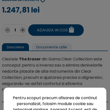
1.247,81 lei
ADAUGA IN COS
Descriere
Documente utile
Clestele
The Eraser
din Gama Clear Collection este
conceput pentru a inversa sau a elimina denivelarile
nedorite plasate de alte instrumente din Clear
Collection, precum si ajustarea precisa a alignerelor,
asigurandu-se astfel confortul si eficienta
tratamentului ortodontic.
Pentru scopuri precum afisarea de continut
personalizat, folosim module cookie sau
tehnologii similare. Apasand Accept, esti de